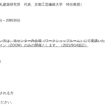
礼建築研究所 代表、京都工芸繊維大学 特任教授）
分～20時30分
い方は、当センター内会場（ワークショップルーム）にて受講いた
（ZOOM）のみの開催とします。（2021/9/14追記）
）
講される方
ください。