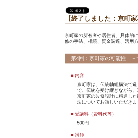
【終了しました：京町家
京町家の所有者や居住者、具体的
修の手法、相続、資金調達、活用
第4回：京町家の可能性 －
■ 内容
京町家は、伝統軸組構法で造
で、伝統を受け継ぎながら、
京町家の改修設計に精通した
法についてお話しいただきま
■ 受講料（資料代等）
500円
■ 講師