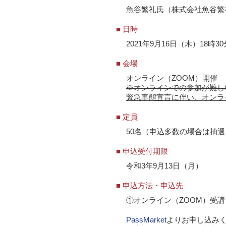
魚谷繁礼氏（株式会社魚谷繁
■ 日時
2021年9月16日（木）18時30
■ 会場
オンライン（ZOOM）開催
※オンラインでの参加が難し
緊急事態宣言に伴い、オンライン
■ 定員
50名（申込多数の場合は抽選
■ 申込受付期限
令和3年9月13日（月）
■ 申込方法・申込先
①オンライン（ZOOM）受
PassMarket
よりお申し込み