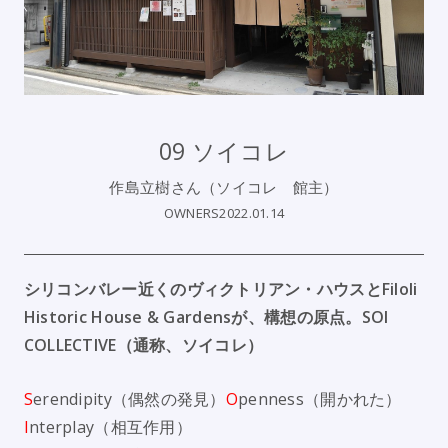
09 ソイコレ
作島立樹さん（ソイコレ 館主）
OWNERS
2022.01.14
シリコンバレー近くのヴィクトリアン・ハウスとFiloli
Historic House & Gardensが、構想の原点。
SOI
COLLECTIVE
（通称、ソイコレ）
S
erendipity（偶然の発見）
O
penness（開かれた）
I
nterplay（相互作用）