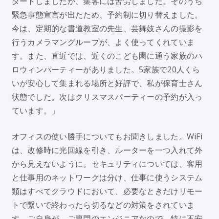
タートしましたが、集客には苦労しました。そのうち
緊急事態宣言が出たため、予約制に切り替えました。
今は、定期的な書道教室の先生、芸舞妓さんの撮影を
行うカメラマングループが、よく使ってくれていま
す。また、直近では、近くのこども園に通う家族のハ
ロウィンパーティーがありました。5家族で20人くら
いが安心して集まれる場所と好評で、私が保育士さん
状態でした。次はクリスマスパーティーの予約が入っ
ています。」
オフィスの使い勝手についてもお聞きしました。WiFi
は、改修時に光回線を引き、ルーターを一つ入れて外
から見えないように。セキュリティについては、客用
と仕事用のネットワークは分け、仕事に使うシステム
類はすべてクラウドにおいて、必要なときだけリモー
トで繋いで終わったら切るなどの対策をされていま
す。ご自身が、ご専門のエンジニアなので、特に不安