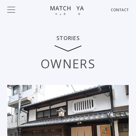
CONTACT
STORIES
O
W
N
E
R
S