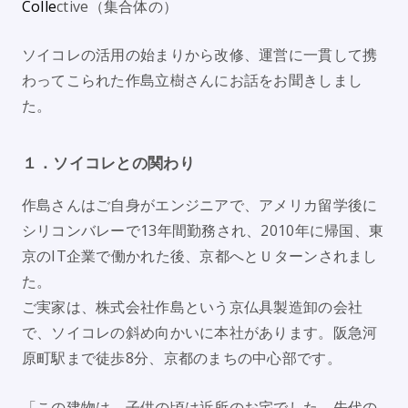
Colle
ctive（集合体の）
ソイコレの活用の始まりから改修、運営に一貫して携
わってこられた作島立樹さんにお話をお聞きしまし
た。
１．ソイコレとの関わり
作島さんはご自身がエンジニアで、アメリカ留学後に
シリコンバレーで13年間勤務され、2010年に帰国、東
京のIT企業で働かれた後、京都へとＵターンされまし
た。
ご実家は、株式会社作島という京仏具製造卸の会社
で、ソイコレの斜め向かいに本社があります。阪急河
原町駅まで徒歩8分、京都のまちの中心部です。
「この建物は、子供の頃は近所のお宅でした。先代の